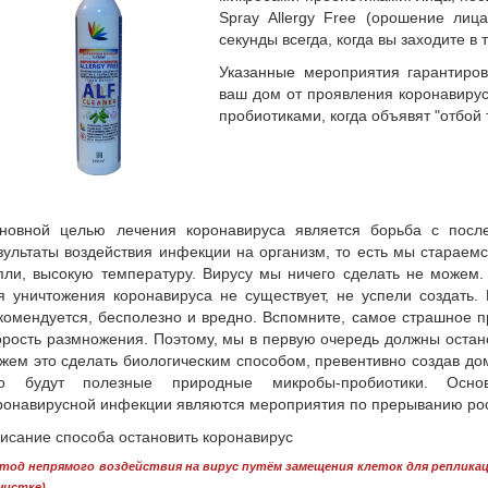
Spray Allergy Free (орошение лиц
секунды всегда, когда вы заходите в 
Указанные мероприятия гарантиро
ваш дом от проявления коронавиру
пробиотиками, когда объявят "отбой 
новной целью лечения коронавируса является борьба с после
зультаты воздействия инфекции на организм, то есть мы стараем
пли, высокую температуру. Вирусу мы ничего сделать не можем
я уничтожения коронавируса не существует, не успели создать.
комендуется, бесполезно и вредно. Вспомните, самое страшное 
орость размножения. Поэтому, мы в первую очередь должны остан
жем это сделать биологическим способом, превентивно создав до
о будут полезные природные микробы-пробиотики. Осн
ронавирусной инфекции являются мероприятия по прерыванию рост
исание способа остановить коронавирус
етод
непрямого воздействия на вирус путём замещения клеток для репликац
.
очистке
)