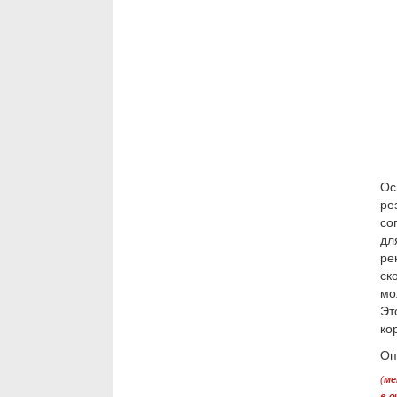
Ос
ре
со
дл
ре
ск
мо
Эт
ко
Оп
(
м
в 