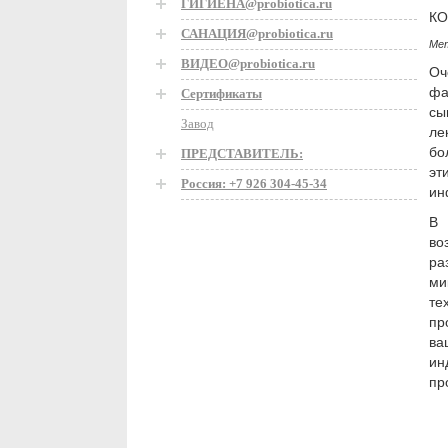
ГИГИЕНА@probiotica.ru
К
САНАЦИЯ@probiotica.ru
Ме
ВИДЕО@probiotica.ru
Оч
фа
Сертификаты
сы
Завод
ле
бо
ПРЕДСТАВИТЕЛЬ:
эт
Россия: +7 926 304-45-34
ин
В 
во
ра
ми
те
пр
ва
ин
пр