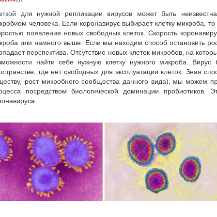
еткой для нужной репликации вирусов может быть неизвестн
кробиом человека. Если коронавирус выбирает клетку микроба, то
оростью появления новых свободных клеток. Скорость коронавир
кроба или намного выше.
Если мы находим способ остановить рос
опадает перспектива. Отсутствие новых клеток микробов, на которы
зможности найти себе нужную клетку нужного микроба. Вирус б
остранстве, где нет свободных для эксплуатации клеток. Зная сп
ществу, рост микробного сообщества данного вида), мы можем п
оцесса посредством биологической доминации пробиотиков. Э
ронавируса.