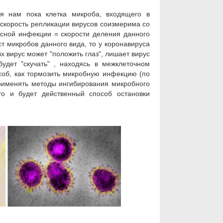
ая нам пока клетка микроба, входящего в
 скорость репликации вирусов соизмерима со
усной инфекции = скорости деления данного
т микробов данного вида, то у коронавируса
х вирус может "положить глаз", лишает вирус
удет "скучать" , находясь в межклеточном
особ, как тормозить микробную инфекцию (по
рименять методы ингибирования микробного
то и будет действенный способ остановки