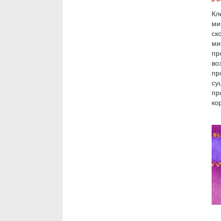
Кл
ми
ск
ми
пр
во
пр
су
пр
ко