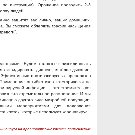
а по инструкции). Орошение проводить 2-3
толпу людей.
ванно защитят вас лично, ваших домашних,
са. Вы сможете облегчить график насыщения
тревоги".
дствиями. Будем стараться ликвидировать
ся ликвидировать: диарею, тяжёлое дыхание,
. Эффективных противовирусных препаратов
 Применение антибиотиков категорически не
при вирусной инфекции — это стремительная
овить это стремительное размножение. И мы
минацию другого вида микробной популяции.
овными мероприятиями для подавления
а клеток, которые использует коронавирус.
ии вируса н
а пробиотические клетки, применяемые