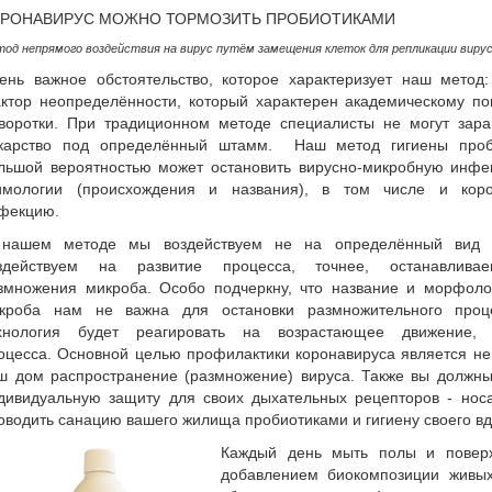
ОРОНАВИРУС МОЖНО ТОРМОЗИТЬ ПРОБИОТИКАМИ
тод непрямого воздействия на вирус путём замещения клеток для репликации вирус
ень важное обстоятельство, которое характеризует наш метод: 
ктор неопределённости, который характерен академическому по
воротки.
При традиционном методе специалисты не могут зара
карство под определённый штамм. Наш метод гигиены проб
льшой вероятностью может остановить вирусно-микробную инф
имологии (происхождения и названия)
, в том числе и коро
фекцию.
нашем методе мы воздействуем не на определённый вид 
здействуем на развитие процесса, точнее, останавлива
змножения микроба. Особо подчеркну, что название и морфоло
кроба нам не важна для остановки размножительного проц
хнология будет реагировать на возрастающее движение,
оцесса.
Основной целью профилактики коронавируса является не 
ш дом распространение (размножение) вируса. Также вы должны
дивидуальную защиту для своих дыхательных рецепторов - нос
оводить санацию вашего жилища пробиотиками и гигиену своего вд
Каждый день мыть полы и повер
добавлением биокомпозиции живых 