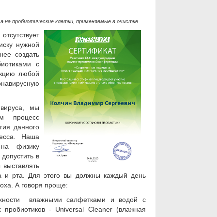
а н
а пробиотические клетки, применяемые в очистке
отсутствует
иску нужной
нее создать
иотиками с
екцию любой
навирусную
вируса, мы
ем процесс
гия данного
есса. Наша
 на физику
допустить в
 выставлять
а и рта. Для этого вы должны каждый день
оха. А говоря проще:
хности влажными салфетками и водой с
пробиотиков - Universal Cleaner (влажная