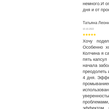
немного.И о
дня и от про
Татьяна Леон
10.10.2022
Хочу подел
Особенно х
Колчина я с
пять капсул
начала забо
преодолеть 
4 дня. Эффе
промыванием
использован
уверенност
проблемами
эффектом. 