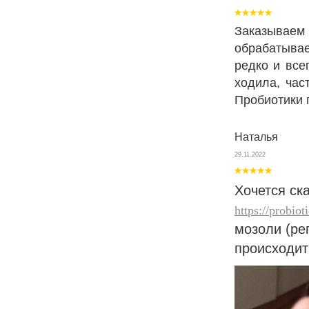
Заказывае
обрабатывае
редко и все
ходила, час
Пробиотики 
Наталья
29.11.2022
Хочется с
https://probiot
мозоли (ре
происходит