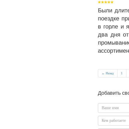
Были длите
поездке пр
в горле и 
два дня от
промыван
ассортимен
← Назад
1
Добавить св