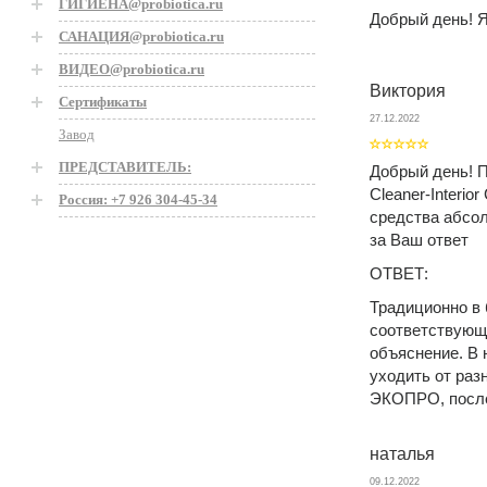
ГИГИЕНА@probiotica.ru
Добрый день! Я
САНАЦИЯ@probiotica.ru
ВИДЕО@probiotica.ru
Виктория
Сертификаты
27.12.2022
Завод
ПРЕДСТАВИТЕЛЬ:
Добрый день! П
Cleaner-Interio
Россия: +7 926 304-45-34
средства абсол
за Ваш ответ
ОТВЕТ:
Традиционно в
соответствующе
объяснение. В
уходить от раз
ЭКОПРО, после
наталья
09.12.2022