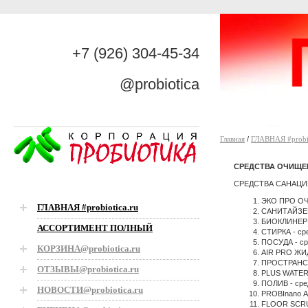
+7 (926) 304-45-34
@probiotica
Главная
/
ГЛАВНАЯ #probio
СРЕДСТВА ОЧИЩЕ
СРЕДСТВА САНАЦИ
ЭКО ПРО ОЧИ
ГЛАВНАЯ #probiotica.ru
САНИТАЙЗЕР 
БИОКЛИНЕР -
АССОРТИМЕНТ ПОЛНЫЙ
СТИРКА - ср
ПОСУДА - ср
КОРЗИНА@probiotica.ru
AIR PRO ЖИД
ПРОСТРАНСТ
ОТЗЫВЫ@probiotica.ru
PLUS WATER 
ПОЛИВ - сре
НОВОСТИ@probiotica.ru
PROBInano А
FLOOR SCRUB