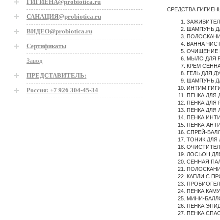
ГИГИЕНА@probiotica.ru
СРЕДСТВА ГИГИЕН
САНАЦИЯ@probiotica.ru
ЗАЖИВИТЕЛЬ 
ШАМПУНЬ ДЛ
ВИДЕО@probiotica.ru
ПОЛОСКАНИЕ
ВАННА ЧИСТО
Сертификаты
ОЧИЩЕНИЕ НО
МЫЛО ДЛЯ Р
Завод
КРЕМ СЕННАЯ
ГЕЛЬ ДЛЯ ДУ
ПРЕДСТАВИТЕЛЬ:
ШАМПУНЬ ДЛ
ИНТИМ ГИГИЕ
Россия: +7 926 304-45-34
ПЕНКА ДЛЯ Д
ПЕНКА ДЛЯ Р
ПЕНКА ДЛЯ Л
ПЕНКА ИНТИМ
ПЕНКА-АНТИ
СПРЕЙ-БАЛЛ
ТОНИК ДЛЯ Л
ОЧИСТИТЕЛЬ
ЛОСЬОН ДЛЯ 
СЕННАЯ ПАЛ
ПОЛОСКАНИЕ 
КАПЛИ С ПР
ПРОБИОГЕЛЬ
ПЕНКА КАМУФ
МИНИ-БАЛЛОН 
ПЕНКА ЭПИД
ПЕНКА СПАСА