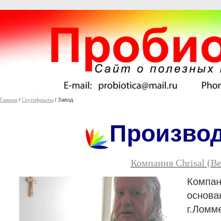
Главная
/
Сертификаты
/ Завод
Произво
Компания Chrisal (B
Комп
основа
г.Ломм