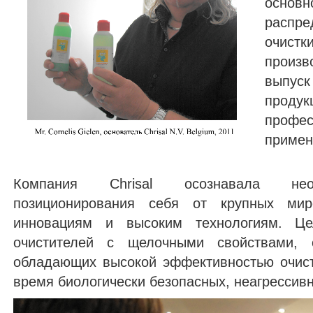
основ
распре
очист
произ
выпус
проду
профе
примен
Компания Chrisal осознавала необ
позиционирования себя от крупных миро
инновациям и высоким технологиям. Ц
очистителей с щелочными свойствами, о
обладающих высокой эффективностью очист
время биологически безопасных, неагрессивн