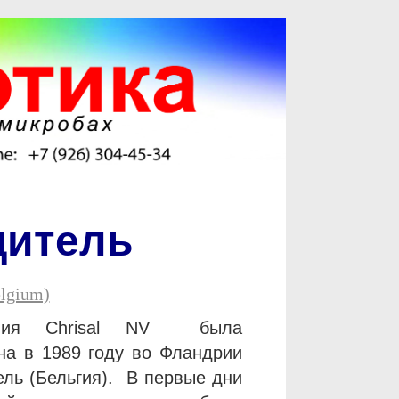
дитель
elgium)
ания Chrisal NV была
на в 1989 году во Фландрии
ель (Бельгия). В первые дни