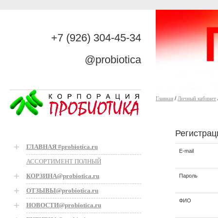
+7 (926) 304-45-34
@probiotica
Главная
/
Личный кабинет
Регистрац
ГЛАВНАЯ #probiotica.ru
E-mail
АССОРТИМЕНТ ПОЛНЫЙ
КОРЗИНА@probiotica.ru
Пароль
ОТЗЫВЫ@probiotica.ru
ФИО
НОВОСТИ@probiotica.ru