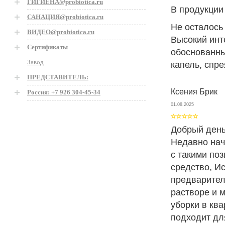
ГИГИЕНА@probiotica.ru
В продукции
САНАЦИЯ@probiotica.ru
Не осталось
ВИДЕО@probiotica.ru
Высокий инт
Сертификаты
обоснованны
Завод
капель, спре
ПРЕДСТАВИТЕЛЬ:
Ксения Брик
Россия: +7 926 304-45-34
01.08.2025
Добрый день
Недавно нач
с такими по
средство, И
предварител
растворе и 
уборки в кв
подходит дл