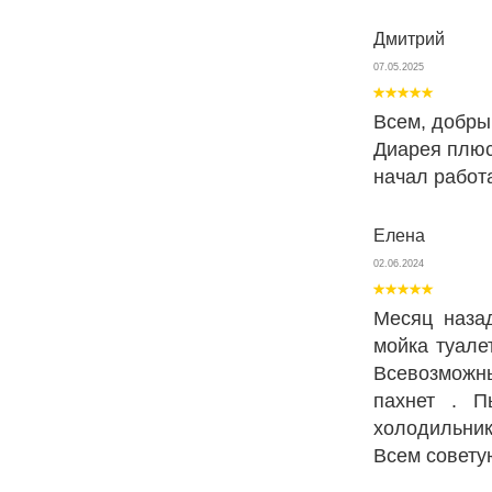
Дмитрий
07.05.2025
Всем, добрый
Диарея плюс
начал работа
Елена
02.06.2024
Месяц наза
мойка туале
Всевозможн
пахнет . П
холодильник
Всем совету