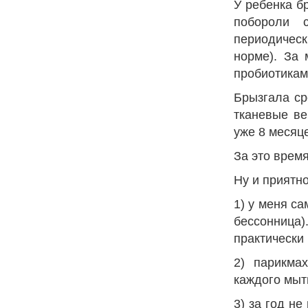
У ребенка б
побороли 
периодическ
норме). За 
пробиотикам
Брызгала с
тканевые ве
уже 8 месяц
За это врем
Ну и приятно
1) у меня са
бессонница)
практически
2) парикма
каждого мыт
3) за год н