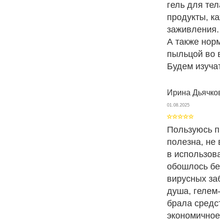
гель для те
продукты, к
заживления.
А также нор
пыльцой во 
Будем изуча
Ирина Дьячко
01.08.2025
Пользуюсь п
полезна, не
в использова
обошлось бе
вирусных за
душа, гелем
брала средст
экономичное