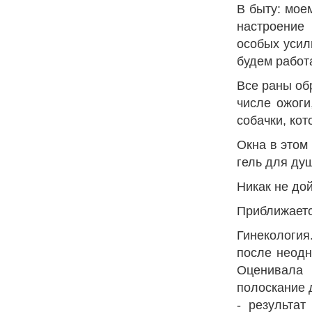
В быту: мое
настроение
особых усил
будем работ
Все раны об
числе ожоги
собачки, ко
Окна в этом
гель для ду
Никак не до
Приближается
Гинекология
после неодн
Оценивала 
полоскание 
- результа