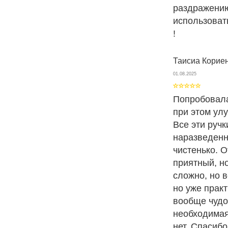
раздражению
использоват
!
Таисиа Корие
01.08.2025
Попробовала
при этом улу
Все эти ручк
наразведенн
чистенько. 
приятный, н
сложно, но 
но уже прак
вообще чудо
необходимая
нет. Спасиб