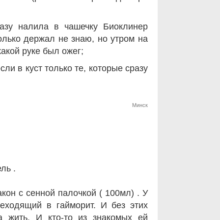
разу налила в чашечку Биоклинер
олько держал не знаю, но утром на
какой руке был ожег;
ли в куст только те, которые сразу
Минск
ль .
он с сенной палочкой ( 100мл) . У
реходящий в гайморит. И без этих
а жить. И кто-то из знакомых ей