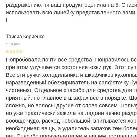
раздражению, тч ваш продукт оценила на 5. Спаси
использовать всю линейку представленного вами 
!
Таисиа Кориенко
01.08.2025
Попробовала почти все средства. Понравилось вс
при этом улучшается состояние кожи рук. Этот су
Все эти ручки холодильника и шкафчиков кухонных
наразведенный обезжириватель на салфеточку бук
чистенько. Отдельное спасибо для средства для т
приятный, но главное в шкафах все в порядке. Ш
сложно, но волосы другие от слова совсем. Польз
но уже практически зажила на ладони вечно разд
вообще чудо, расход небольшой, впитывается хор
необходимая вещь, а удалитель запахов тем боле
нет. Спасибо производителям и нашим поставщика