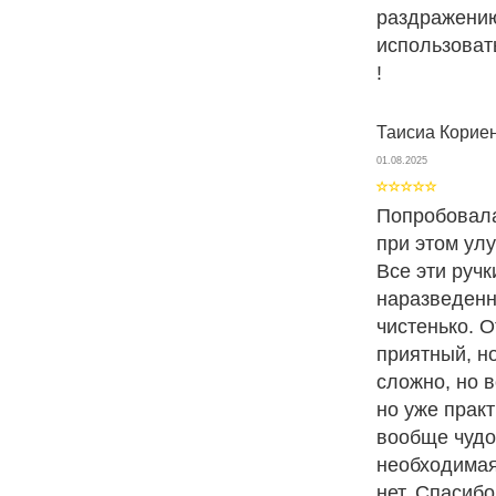
раздражению
использоват
!
Таисиа Корие
01.08.2025
Попробовала
при этом улу
Все эти ручк
наразведенн
чистенько. 
приятный, н
сложно, но 
но уже прак
вообще чудо
необходимая
нет. Спасиб