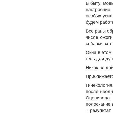
В быту: мое
настроение
особых усил
будем работ
Все раны об
числе ожоги
собачки, ко
Окна в этом
гель для ду
Никак не до
Приближается
Гинекология
после неодн
Оценивала 
полоскание 
- результа