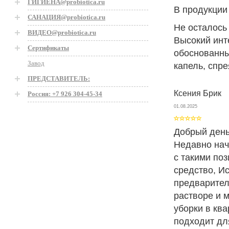
ГИГИЕНА@probiotica.ru
В продукции
САНАЦИЯ@probiotica.ru
Не осталось
ВИДЕО@probiotica.ru
Высокий инт
Сертификаты
обоснованны
Завод
капель, спре
ПРЕДСТАВИТЕЛЬ:
Ксения Брик
Россия: +7 926 304-45-34
01.08.2025
Добрый день
Недавно нач
с такими по
средство, И
предварител
растворе и 
уборки в кв
подходит дл