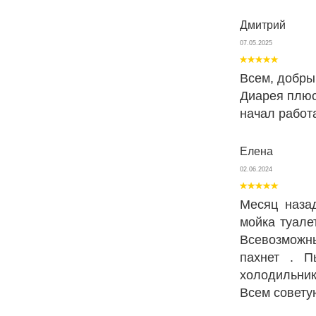
Дмитрий
07.05.2025
Всем, добрый
Диарея плюс
начал работа
Елена
02.06.2024
Месяц наза
мойка туале
Всевозможн
пахнет . П
холодильник
Всем совету