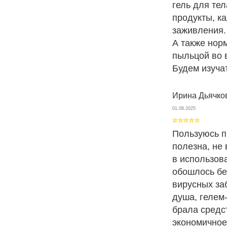
гель для те
продукты, к
заживления.
А также нор
пыльцой во 
Будем изуча
Ирина Дьячко
01.08.2025
Пользуюсь п
полезна, не
в использова
обошлось бе
вирусных за
душа, гелем
брала средст
экономичное