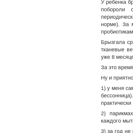
У ребенка б
побороли 
периодическ
норме). За 
пробиотикам
Брызгала с
тканевые ве
уже 8 месяц
За это врем
Ну и приятно
1) у меня са
бессонница)
практически
2) парикма
каждого мыт
3) за год н