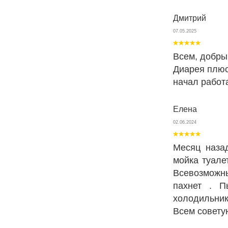
Дмитрий
07.05.2025
Всем, добрый
Диарея плюс
начал работа
Елена
02.06.2024
Месяц наза
мойка туале
Всевозможн
пахнет . П
холодильник
Всем совету