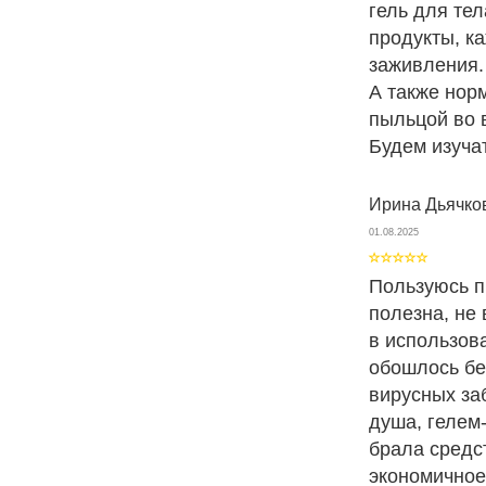
гель для те
продукты, к
заживления.
А также нор
пыльцой во 
Будем изуча
Ирина Дьячко
01.08.2025
Пользуюсь п
полезна, не
в использова
обошлось бе
вирусных за
душа, гелем
брала средст
экономичное