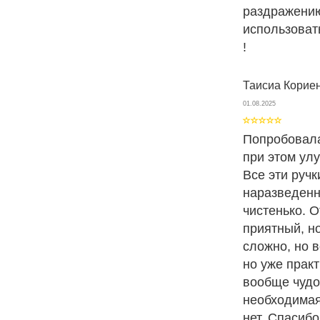
раздражению
использоват
!
Таисиа Корие
01.08.2025
Попробовала
при этом улу
Все эти ручк
наразведенн
чистенько. 
приятный, н
сложно, но 
но уже прак
вообще чудо
необходимая
нет. Спасиб