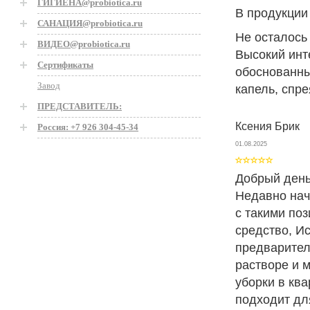
ГИГИЕНА@probiotica.ru
В продукции
САНАЦИЯ@probiotica.ru
Не осталось
ВИДЕО@probiotica.ru
Высокий инт
Сертификаты
обоснованны
Завод
капель, спре
ПРЕДСТАВИТЕЛЬ:
Ксения Брик
Россия: +7 926 304-45-34
01.08.2025
Добрый день
Недавно нач
с такими по
средство, И
предварител
растворе и 
уборки в кв
подходит дл