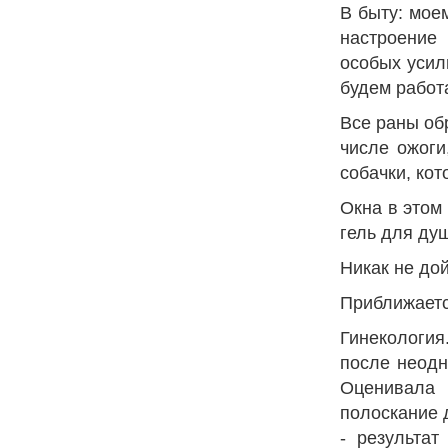
В быту: мое
настроение
особых усил
будем работ
Все раны об
числе ожоги
собачки, ко
Окна в этом
гель для ду
Никак не до
Приближается
Гинекология
после неодн
Оценивала 
полоскание 
- результа