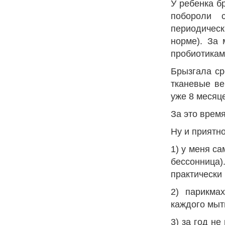
У ребенка б
побороли 
периодическ
норме). За 
пробиотикам
Брызгала с
тканевые ве
уже 8 месяц
За это врем
Ну и приятно
1) у меня са
бессонница)
практически
2) парикма
каждого мыт
3) за год н