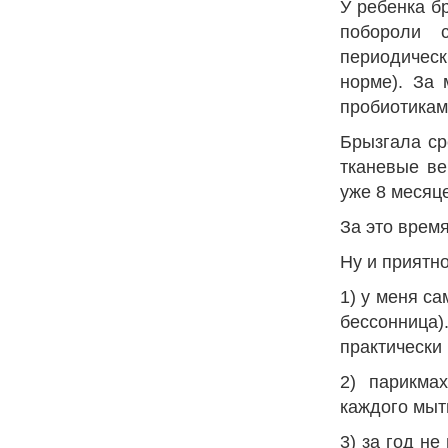
У ребенка б
побороли 
периодическ
норме). За 
пробиотикам
Брызгала с
тканевые ве
уже 8 месяц
За это врем
Ну и приятно
1) у меня са
бессонница)
практически
2) парикма
каждого мыт
3) за год н