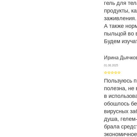
гель для те
продукты, к
заживления.
А также нор
пыльцой во 
Будем изуча
Ирина Дьячко
01.08.2025
Пользуюсь п
полезна, не
в использова
обошлось бе
вирусных за
душа, гелем
брала средст
экономичное