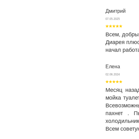
Дмитрий
07.05.2025
Всем, добрый
Диарея плюс
начал работа
Елена
02.06.2024
Месяц наза
мойка туале
Всевозможн
пахнет . П
холодильник
Всем совету