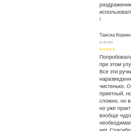
раздражению
использоват
!
Таисиа Корие
01.08.2025
Попробовала
при этом улу
Все эти ручк
наразведенн
чистенько. 
приятный, н
сложно, но 
но уже прак
вообще чудо
необходимая
нет. Спасиб