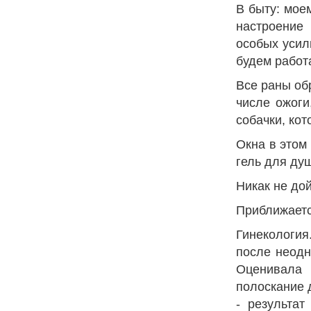
В быту: мое
настроение
особых усил
будем работ
Все раны об
числе ожоги
собачки, ко
Окна в этом
гель для ду
Никак не до
Приближается
Гинекология
после неодн
Оценивала 
полоскание 
- результа