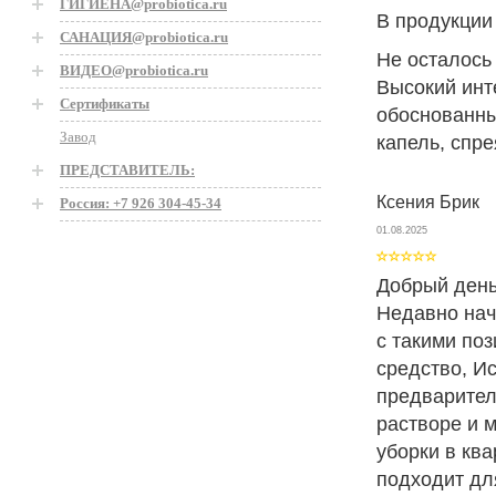
ГИГИЕНА@probiotica.ru
В продукции
САНАЦИЯ@probiotica.ru
Не осталось
ВИДЕО@probiotica.ru
Высокий инт
Сертификаты
обоснованны
Завод
капель, спре
ПРЕДСТАВИТЕЛЬ:
Ксения Брик
Россия: +7 926 304-45-34
01.08.2025
Добрый день
Недавно нач
с такими по
средство, И
предварител
растворе и 
уборки в кв
подходит дл