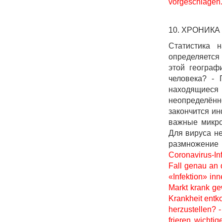
vorgeschlagen. 
10. ХРОНИКА
Статистика 
определяется
этой географ
человека? -
находящиеся
неопределён
закончится ин
важные микро
Для вируса не
размножение
Coronavirus-In
Fall genau an 
«Infektion» in
Markt krank ge
Krankheit entk
herzustellen? 
frieren wichti