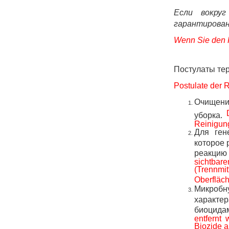
Если вокру
гарантирова
Wenn Sie den R
Постулаты тер
Postulate der 
Очищение
уборка.
Reinigun
Для ген
которое 
реакцию
sichtbare
(Trennmi
Oberfläch
Микробн
характе
биоцида
entfernt
Biozide auf