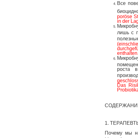
Все пов
биоцидн
poröse St
in der La
Микробну
лишь с 
полезны
(einschli
durchgef
enthalten
Микробн
помещен
роста в
производ
geschlos
Das Risi
Probiotik
СОДЕРЖАНИ
1. ТЕРАПЕВ
Почему мы на