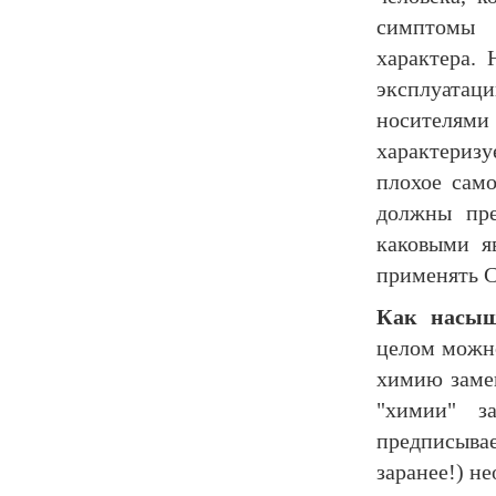
симптомы 
характера.
эксплуата
носителям
характеризу
плохое сам
должны пре
каковыми я
применять 
Как насыщ
целом можно
химию замен
"химии" з
предписыва
заранее!) н