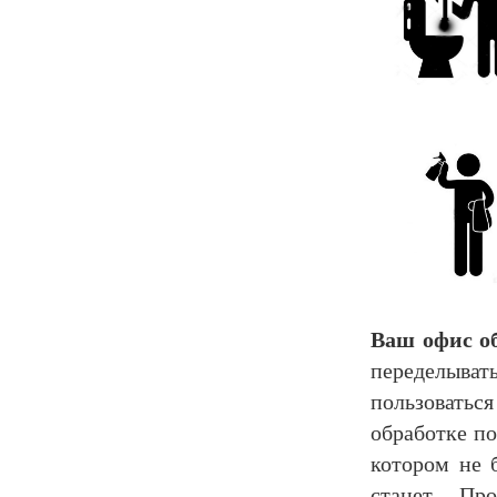
Ваш офис о
переделыват
пользовать
обработке п
котором не 
станет Пр