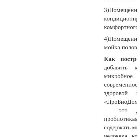
3)Помещени
кондицион
комфортного
4)Помещени
мойка полов
Как постр
добавить
микробное 
современно
здоровой
«ПроБиоДом»
— это д
пробиотик
содержать м
человека, к