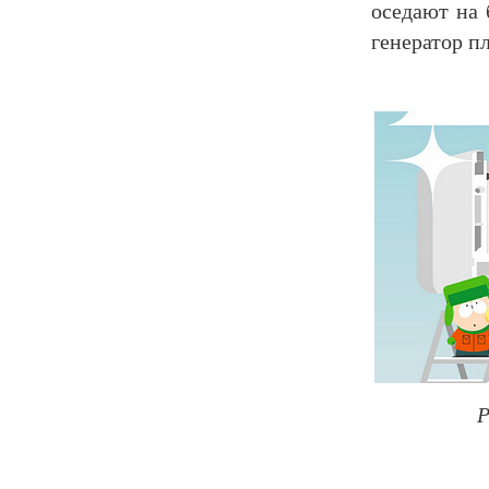
оседают на 
генератор п
Р