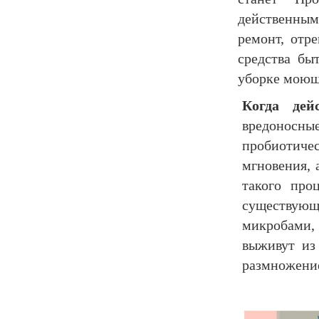
действенным
ремонт, отр
средства бы
уборке моющ
Когда дей
вредоносные
пробиотиче
мгновения, 
такого про
существующ
микробами, 
выживут из
размножени