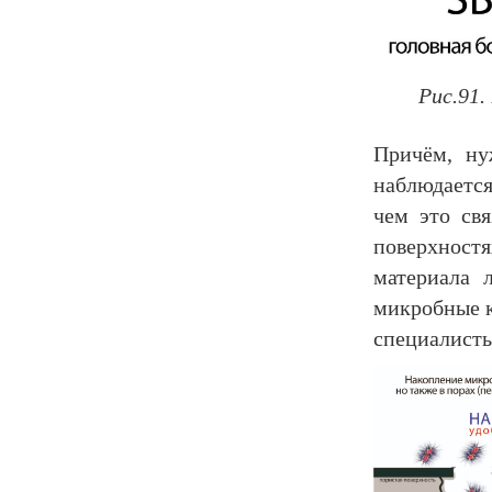
Рис.91.
Причём, ну
наблюдается
чем это св
поверхностя
материала 
микробные к
специалисты