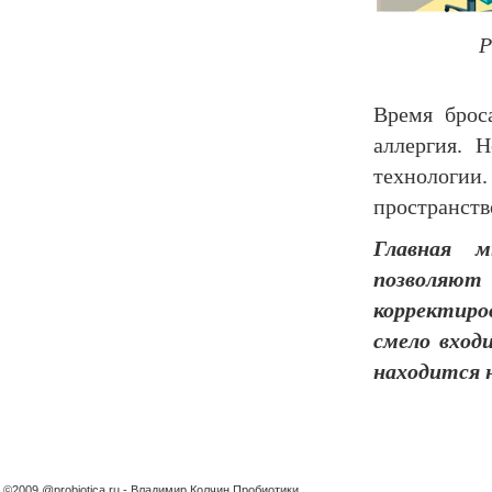
Р
Время брос
аллергия. 
технологии.
пространств
Главная м
позволяю
корректиро
смело вход
находится н
©2009 @probiotica.ru - Владимир Колчин Пробиотики