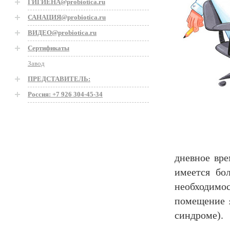
ГИГИЕНА@probiotica.ru
САНАЦИЯ@probiotica.ru
ВИДЕО@probiotica.ru
Сертификаты
Завод
ПРЕДСТАВИТЕЛЬ:
Россия: +7 926 304-45-34
дневное вре
имеется бо
необходимо
помещение я
синдроме).