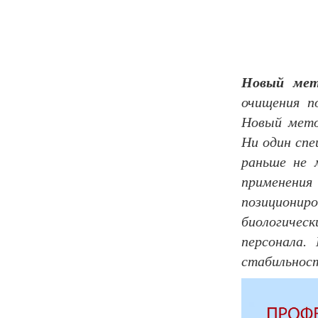
Новый мет
очищения п
Новый мето
Ни один спе
раньше не 
применени
позициони
биологичес
персонала.
стабильност