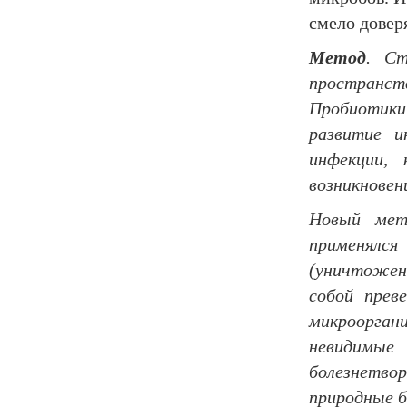
смело довер
Метод
. Ст
пространс
Пробиотики
развитие и
инфекции,
возникновен
Новый мет
применялся
(уничтожени
собой прев
микроорган
невидимые 
болезнетв
природные б