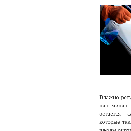
Влажно-рег
напоминают
остаётся 
которые так
школы ощуща