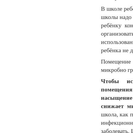
В школе реб
школы надо 
ребёнку ко
организоват
использова
ребёнка не 
Помещение 
микробно гр
Чтобы исп
помещения 
насыщени
снижает м
школа, как 
инфекционн
заболевать.