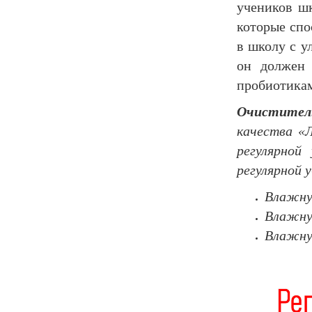
учеников ш
которые спо
в школу с у
он должен 
пробиотикам
Очистите
качества «Л
регулярной
регулярной 
Влажную
Влажную
Влажную