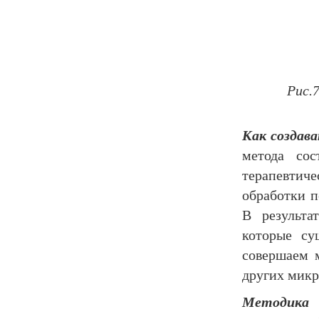
Рис.
Как создав
метода со
терапевтич
обработки п
В результа
которые су
совершаем 
других микр
Методика