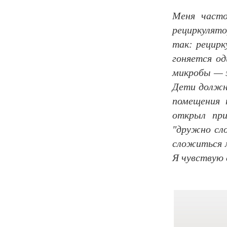
Меня часто
рециркулят
так: рецирк
гоняется од
микробы — 
Дети должн
помещения 
открыл при
"дружно сло
сложиться 
Я чувствую 