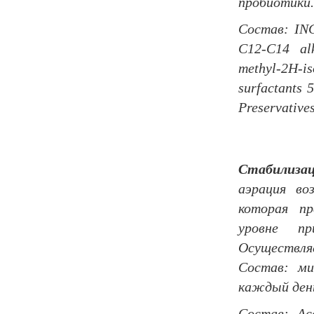
пробиотики.
Состав:
IN
C
12-
C
14
al
methyl
-2
H
-
is
surfactants
5
Preservative
Стабилиза
аэрация во
которая п
уровне пр
Осуществля
Состав: ми
каждый ден
Состав: А