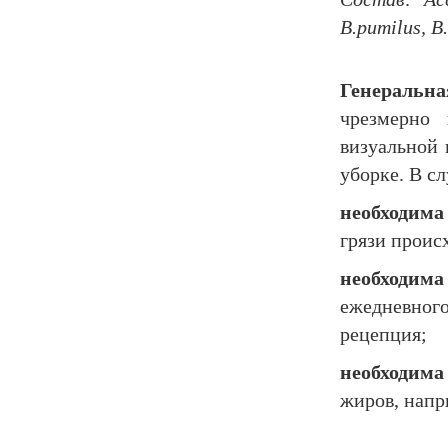
B
.
pumilus
,
B
.
Генеральн
чрезмерно 
визуальной 
уборке. В с
необходима
грязи проис
необходима
ежедневно
рецепция;
необходима
жиров, напр