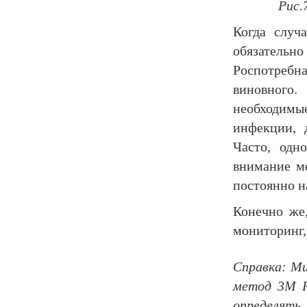
Рис.
Когда случ
обязательно
Роспотребн
виновного.
необходим
инфекции, 
Часто, одн
внимание м
постоянно н
Конечно же
мониторинг,
Справка: М
метод 3
M
определять 