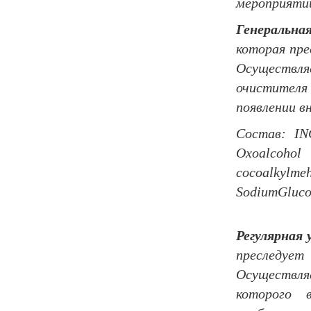
мероприяти
Генеральн
которая пре
Осуществля
очистителя
появлении вн
Состав:
IN
Oxoalcohol
cocoalkylme
SodiumGluco
Регулярная
преследуе
Осуществля
которого 