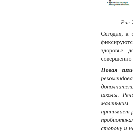
Рис.
Сегодня, к
фиксируются
здоровье 
совершенно 
Новая гиги
рекоменд
дополните
школы. Реч
маленьким
принимает 
пробиотика
сторону и н