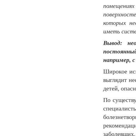
помещениях
поверхносте
которых не
иметь сист
Вывод: не
постоянны
например, 
Широкое ис
выглядит не
детей, опас
По существу
специалис
болезнетво
рекомендац
заболевши