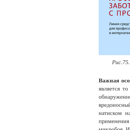
Рис.75
Важная осо
является то
обнаружен
вредоносны
натиском на
применени
микробов. И