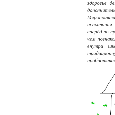
здоровье д
дополните
Мероприяти
испытания.
вперёд по 
чем познак
внутри шк
традицион
пробиотика