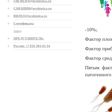
ГИГИЕНА@probiotica.ru
САНАЦИЯ@probiotica.ru
ВИДЕО@probiotica.ru
Сертификаты
-10%;
Завод
Фактор плох
ПРЕДСТАВИТЕЛЬ:
Россия: +7 926 304-45-34
Фактор приб
Фактор сред
Пятым факт
патогенного