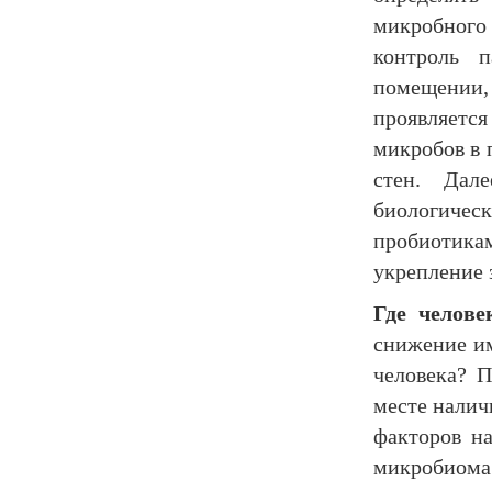
микробног
контроль п
помещении
проявляетс
микробов в 
стен. Дале
биологиче
пробиотика
укрепление 
Где челове
снижение им
человека? 
месте налич
факторов на
микробиома?