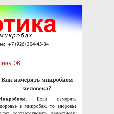
лава 06
Как измерять микробиом
человека?
Микробиом.
Если измерять
здоровье в микробах, то здоровье
будет соответствовать целостному