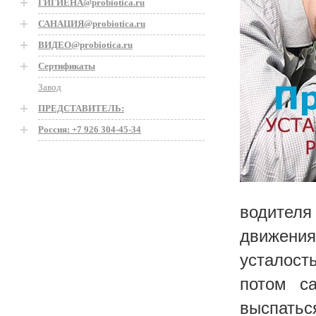
ГИГИЕНА@probiotica.ru
САНАЦИЯ@probiotica.ru
ВИДЕО@probiotica.ru
Сертификаты
Завод
ПРЕДСТАВИТЕЛЬ:
Россия: +7 926 304-45-34
водител
движения.
усталост
потом с
выспатьс