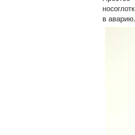
носоглот
в аварию