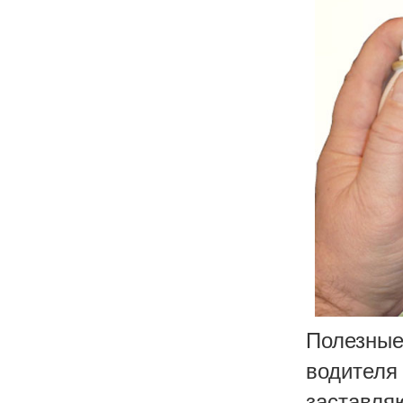
Полезны
водител
заставля