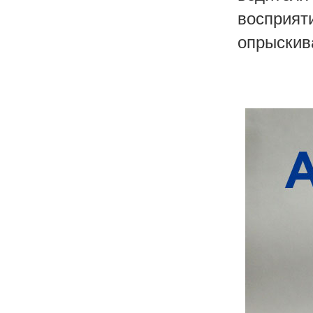
восприя
опрыскив