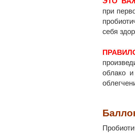
ЭТО ВА
при перв
пробиоти
себя здо
ПРАВИЛ
произвед
облако и
облегчен
Балло
Пробиоти