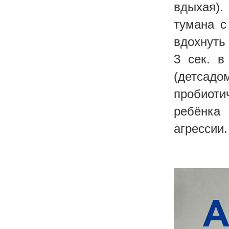
вдыхая).
тумана с
вдохнуть
3 сек. в
(детсад
пробиотич
ребёнка
агрессии.