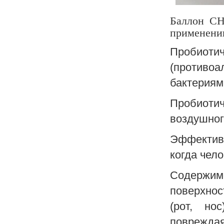
Баллон CH
применению
Пробиоти
(противоа
бактериям
Пробиотич
воздушног
Эффективе
когда чело
Содержимо
поверхнос
(рот, но
повреждая