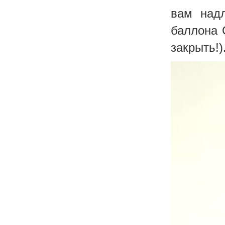
вам над
баллона C
закрыть!)