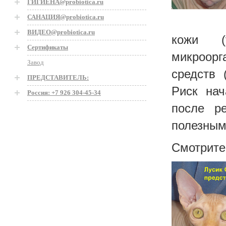
ГИГИЕНА@probiotica.ru
САНАЦИЯ@probiotica.ru
ВИДЕО@probiotica.ru
кожи (у
Сертификаты
микроорг
Завод
средств 
ПРЕДСТАВИТЕЛЬ:
Риск на
Россия: +7 926 304-45-34
после ре
полезным
Смотрите