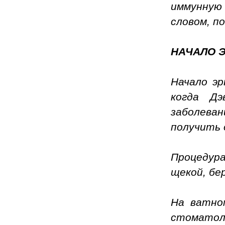
иммунную
словом, п
НАЧАЛО 
Начало эр
когда Дэ
заболева
получить 
Процедур
щекой, бе
На ватно
стоматоло