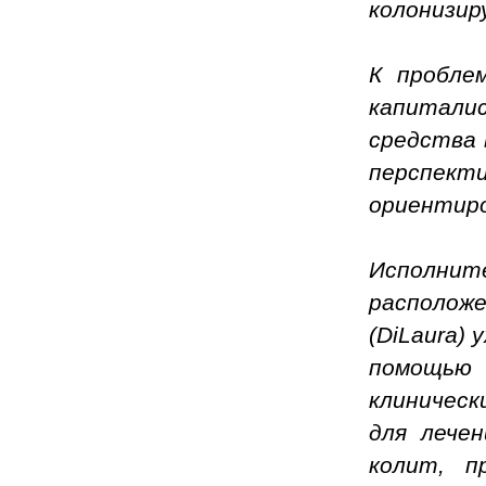
колонизир
К пробле
капитали
средства 
перспек
ориентиро
Исполни
располож
(DiLaura)
помощью 
клиническ
для лечен
колит, п