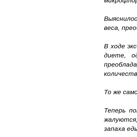
микрофлор
Выяснилос
веса, прео
В ходе эк
диете, о
преоблад
количеств
То же сам
Теперь по
жалуются,
запаха ед