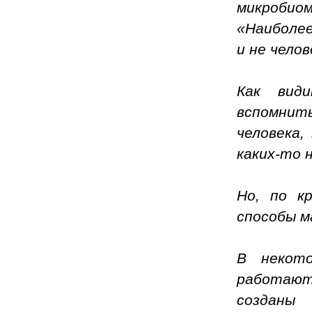
микробио
«Наиболее
и не чело
Как вид
вспомнит
человека,
каких-то 
Но, по к
способы м
В некото
работают
созданы 