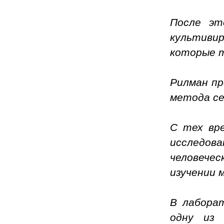
После эт
культиви
которые т
Рилман пр
метода се
С тех вре
исследов
человече
изучении 
В лабора
одну из 