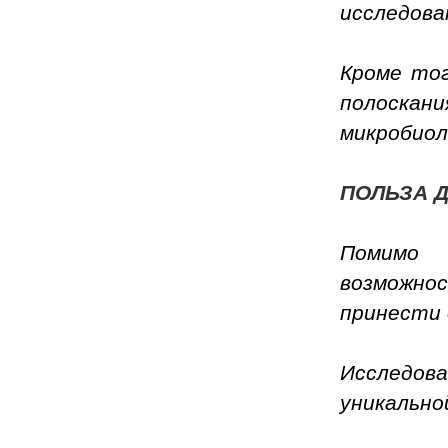
исследова
Кроме тог
полоск
микробиол
ПОЛЬЗА 
П
омимо 
возможно
принести 
Исследо
уникально