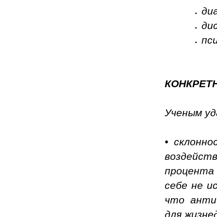
ди
ди
пс
КОНКРЕТ
У
ченым у
• склонно
воздейств
процента 
себе не 
что анти
для жизне