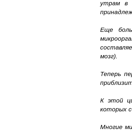
утрам в 
принадлеж
Еще боль
микроорг
составля
мозг).
Теперь пе
приблизит
К этой ц
которых с
М
ногие
м