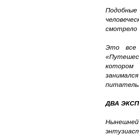
Подобные 
человечес
смотрело 
Это все
«Путешес
котором
занимался
питательн
ДВА ЭКС
Нынешне
энтузиаст