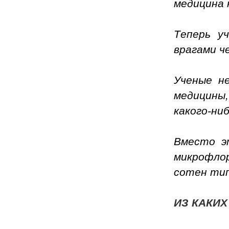
медицина 
Т
еперь у
врагами че
Ученые н
медицины,
какого-ни
Вместо э
микрофлор
сотен тип
ИЗ КАКИХ