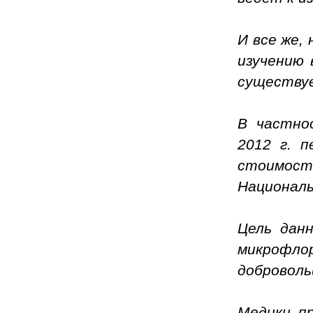
И все же,
изучению 
существу
В частно
2012 г. п
стоимость
Националь
Цель дан
микрофл
доброволь
Медики п