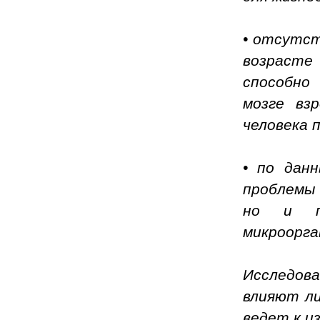
• отсутст
возрасте
способно
мозге вз
человека 
• по данн
проблемы 
но и пр
микроорга
Исследов
влияют ли
ведет к и