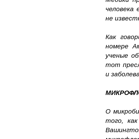
человека 
не извест
Как гово
номере Ам
ученые о
тот пресл
и заболев
МИКРОФЛ
О микроби
того, ка
Вашингто