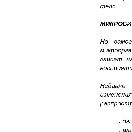
тело.
МИКРОБИ
Но само
микроорга
влияет н
восприяти
Недавно 
изменен
распростр
ож
ал