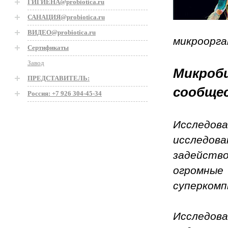
ГИГИЕНА@probiotica.ru
САНАЦИЯ@probiotica.ru
ВИДЕО@probiotica.ru
микроорга
Сертификаты
Завод
Микроб
ПРЕДСТАВИТЕЛЬ:
сообще
Россия: +7 926 304-45-34
Исследова
исслед
задейств
огромны
суперком
Исследова