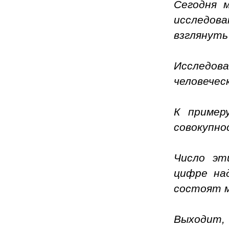
Сегодня 
исследов
взглянуть
Исследов
человечес
К пример
совокупно
Ч
исло эт
цифре на
состоят м
Выходит,