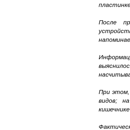
пластинке
После пр
устройст
напоминае
Информац
выяснил
насчитыва
П
ри этом,
видов; н
кишечнике
Фактичес