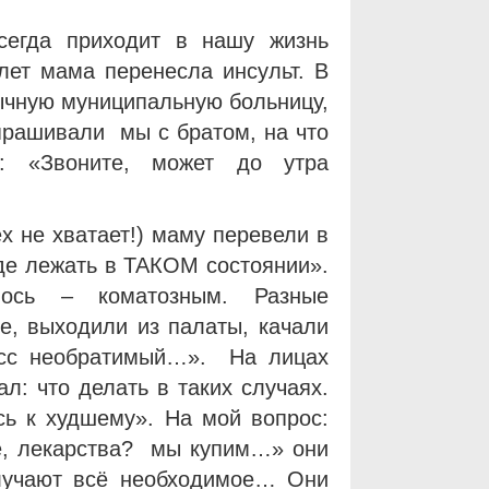
сегда приходит в нашу жизнь
лет мама перенесла инсульт. В
ычную муниципальную больницу,
прашивали мы с братом, на что
и: «Звоните, может до утра
х не хватает!) маму перевели в
где лежать в ТАКОМ состоянии».
ось – коматозным. Разные
е, выходили из палаты, качали
цесс необратимый…». На лицах
ал: что делать в таких случаях.
сь к худшему». На мой вопрос:
ие, лекарства? мы купим…» они
олучают всё необходимое… Они