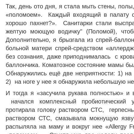
Так, день ото дня, я стала мыть стены, полы
«поломоем». Каждый входящий в палату с
хорошо пахнет?». Санитарки стали выспр
желтую моющую водичку" (Поломой), чтоб
Дополнительно, я брызгала из спрей-баллон
больной матери спрей-средством «аллердж
без сознания, даже приподнималась с крова
баллончика. Коматозное состояние мамы бы
Обнаружились ещё две неприятности: 1) на 
2) на ноге у нее я обнаружила небольшую
И тогда я «засучила рукава полностью» и 
начался комплексный пробиотический 
протирала голову раствором СТС, герпесн
раствором СТС, смазывала мокнущую язву
распыляла на маму и вокруг нее «Allergy