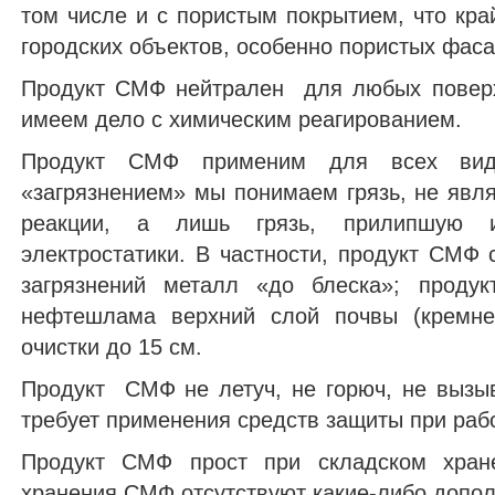
том числе и с пористым покрытием, что кра
городских объектов, особенно пористых фас
Продукт СМФ нейтрален для любых поверхн
имеем дело с химическим реагированием.
Продукт СМФ применим для всех видо
«загрязнением» мы понимаем грязь, не яв
реакции, а лишь грязь, прилипшую и
электростатики. В частности, продукт СМФ 
загрязнений металл «до блеска»; проду
нефтешлама верхний слой почвы (кремне
очистки до 15 см.
Продукт СМФ не летуч, не горюч, не вызыв
требует применения средств защиты при рабо
Продукт СМФ прост при складском хране
хранения СМФ отсутствуют какие-либо допо