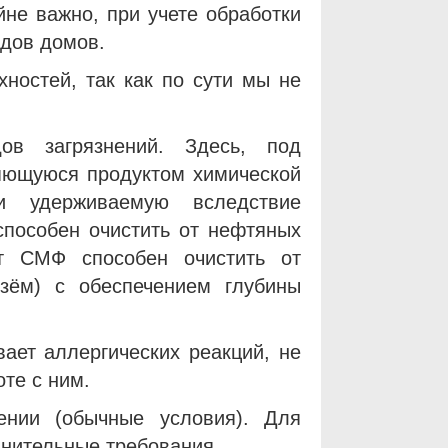
йне важно, при учете обработки
адов домов.
остей, так как по сути мы не
в загрязнений. Здесь, под
ляющуюся продуктом химической
 удерживаемую вследствие
способен очистить от нефтяных
кт СМФ способен очистить от
зём) с обеспечением глубины
ает аллергических реакций, не
те с ним.
нии (обычные условия). Для
лнительные требования.