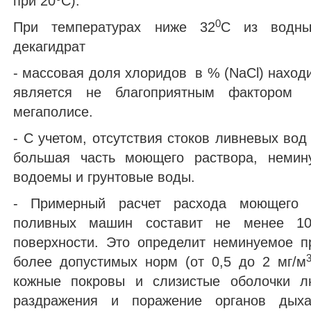
при 20
С).
0
При температурах ниже 32
С из водных
декагидрат
- массовая доля хлоридов в % (NaCl) находи
является не благоприятным фактором 
мегаполисе.
- С учетом, отсутствия стоков ливневых вод
большая часть моющего раствора, немин
водоемы и грунтовые воды.
- Примерный расчет расхода моющего р
поливных машин составит не менее 1
поверхности. Это определит неминуемое 
более допустимых норм (от 0,5 до 2 мг/м
кожные покровы и слизистые оболочки л
раздражения и поражение органов дых