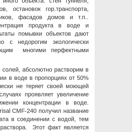
 иного объекта: стен туннеля,
ов, остановок гор.транспорта,
иков, фасадов домов и т.п..
ентрация продукта в воде и
ьтаты помывки объектов дают
о с недорогим экологически
ающим многими перфектными
 солей, абсолютно растворим в
ии в воде в пропорциях от 50%
ически не теряет своей моющей
случаях проявляет увеличение
ижении концентрации в воде.
risal CMF-240 получил название
ата в соединении с водой, тем
 раствора. Этот факт является