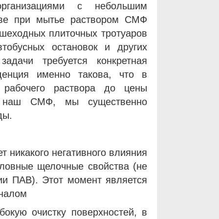
организациями с небольшим
тве при мытье раствором СМФ
пешеходных плиточных тротуаров
втобусных остановок и других
задачи требуется конкретная
денция именно такова, что в
 рабочего раствора до цены
я наш СМФ, мы существенно
ды.
т никакого негативного влияния
словные щелочные свойства (не
ии ПАВ). Этот момент является
аналом
бокую очистку поверхностей, в