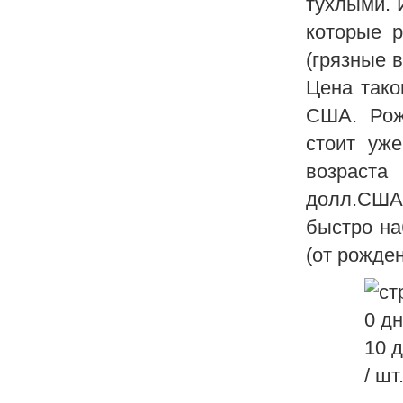
тухлыми. 
которые р
(грязные 
Цена тако
США. Рож
стоит уж
возраста
долл.США.
быстро на
(от рожден
0 д
10 
/ шт