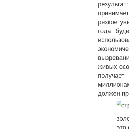
результат
принимает
резкое ув
года буд
использ
экономич
вызреван
живых осо
получает
миллионам
должен пр
золо
это