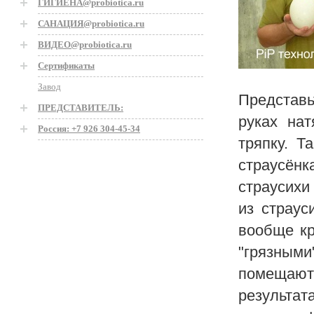
ГИГИЕНА@probiotica.ru
САНАЦИЯ@probiotica.ru
ВИДЕО@probiotica.ru
Сертификаты
Завод
Представь
ПРЕДСТАВИТЕЛЬ:
руках нат
Россия: +7 926 304-45-34
тряпку. Т
страусёнк
страусихи
из страус
вообще кр
"грязными
помещают
результа