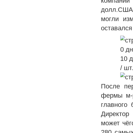
компании
долл.США.
могли из
оставался
0 д
10 
/ шт
После пе
фермы м-р
главного 
Директор 
может чёг
280 самых