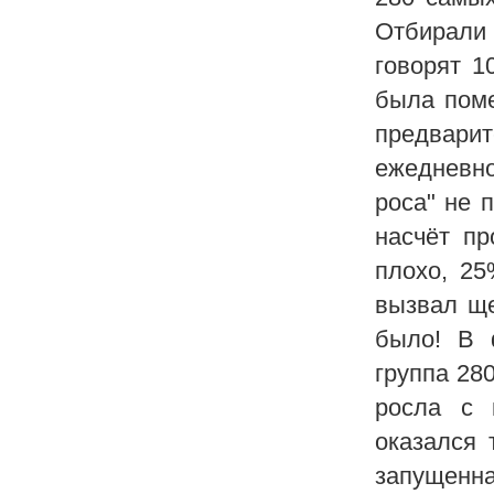
Отбирали
говорят 1
была поме
предвари
ежедневно
роса" не 
насчёт пр
плохо, 25
вызвал ще
было! В 
группа 28
росла с 
оказался 
запущенн