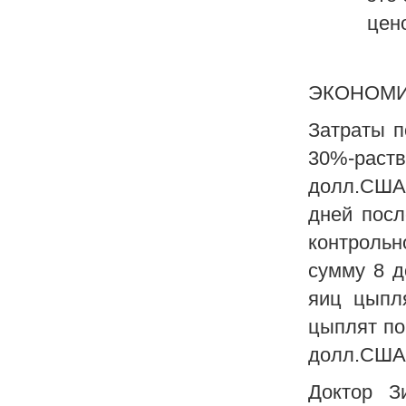
цен
ЭКОНОМИЧ
Затраты п
30%-раст
долл.США
дней посл
контрольн
сумму 8 д
яиц цыпл
цыплят по
долл.США.
Доктор З