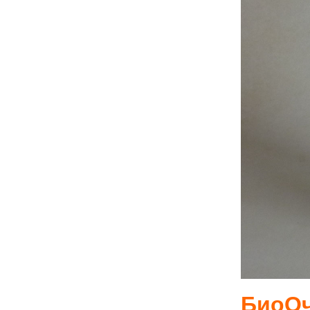
БиоОч