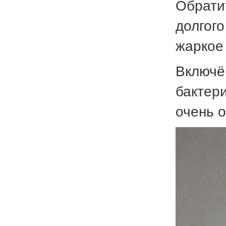
Обрати
долгог
жаркое
Включё
бактер
очень 