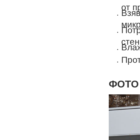
от п
Взяв
микр
Потр
стен
Влаж
Прот
ФОТО