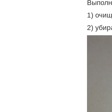
Вып
олн
1) очи
2) убир