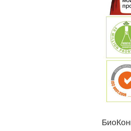
БиоКон