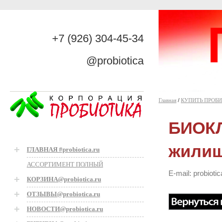
+7 (926) 304-45-34
@probiotica
Главная
/
КУПИТЬ ПРОБ
БИОКЛ
жилищ
ГЛАВНАЯ #probiotica.ru
АССОРТИМЕНТ ПОЛНЫЙ
E-mail: probiot
КОРЗИНА@probiotica.ru
ОТЗЫВЫ@probiotica.ru
НОВОСТИ@probiotica.ru