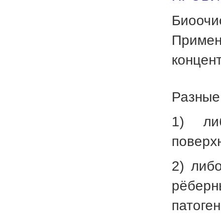
Биоочи
Примен
концент
Разные
1) ли
поверх
2) либ
рёберн
патоге