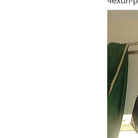
чехол-р