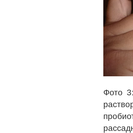
Фото 3
раство
пробио
расса