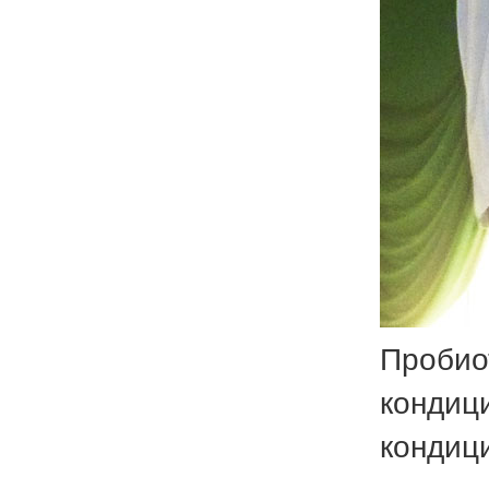
Пробио
конди
кондиц