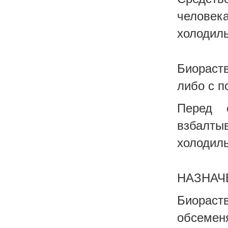
челове
холодиль
Биораст
либо с п
Перед 
взбалты
холодиль
НАЗНАЧ
Биораст
обсемен