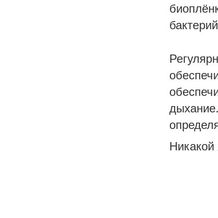
биоплён
бактерий
Регуляр
обеспеч
обеспеч
дыхани
определя
Никакой 