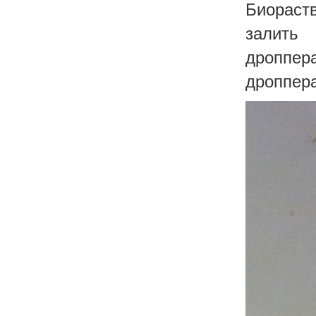
Биораст
залить
дроппер
дроппера