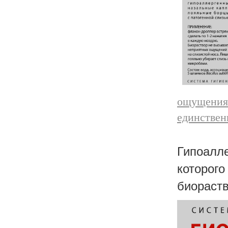
ощущения 
единствен
Гипоалле
которог
биораств