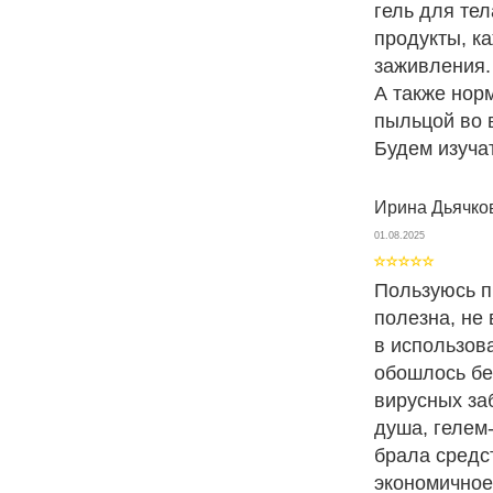
гель для те
продукты, к
заживления.
А также нор
пыльцой во 
Будем изуча
Ирина Дьячко
01.08.2025
Пользуюсь п
полезна, не
в использова
обошлось бе
вирусных за
душа, гелем
брала средст
экономичное