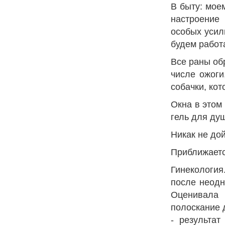
В быту: мое
настроение
особых усил
будем работ
Все раны об
числе ожоги
собачки, ко
Окна в этом
гель для ду
Никак не до
Приближается
Гинекология
после неодн
Оценивала 
полоскание 
- результа