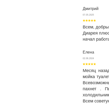
Дмитрий
07.05.2025
Всем, добрый
Диарея плюс
начал работа
Елена
02.06.2024
Месяц наза
мойка туале
Всевозможн
пахнет . П
холодильник
Всем совету