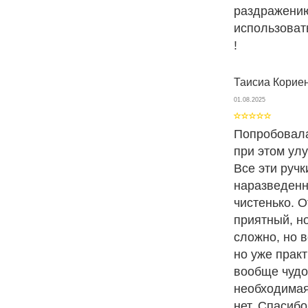
раздражению
использоват
!
Таисиа Корие
01.08.2025
Попробовала
при этом улу
Все эти ручк
наразведенн
чистенько. 
приятный, н
сложно, но 
но уже прак
вообще чудо
необходимая
нет. Спасиб