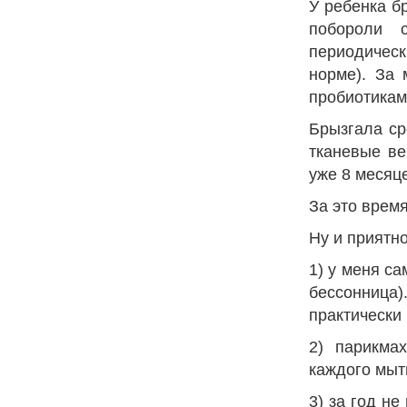
У ребенка б
побороли 
периодическ
норме). За 
пробиотикам
Брызгала с
тканевые ве
уже 8 месяц
За это врем
Ну и приятно
1) у меня са
бессонница)
практически
2) парикма
каждого мыт
3) за год н