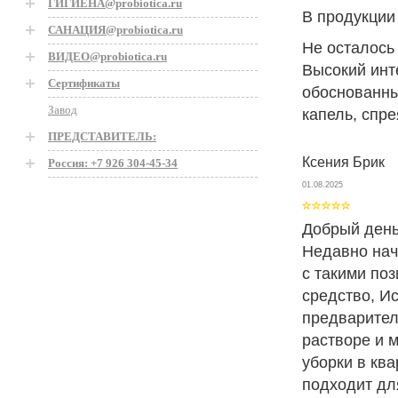
ГИГИЕНА@probiotica.ru
В продукции
САНАЦИЯ@probiotica.ru
Не осталось
ВИДЕО@probiotica.ru
Высокий инт
Сертификаты
обоснованны
Завод
капель, спре
ПРЕДСТАВИТЕЛЬ:
Ксения Брик
Россия: +7 926 304-45-34
01.08.2025
Добрый день
Недавно нач
с такими по
средство, И
предварител
растворе и 
уборки в кв
подходит дл